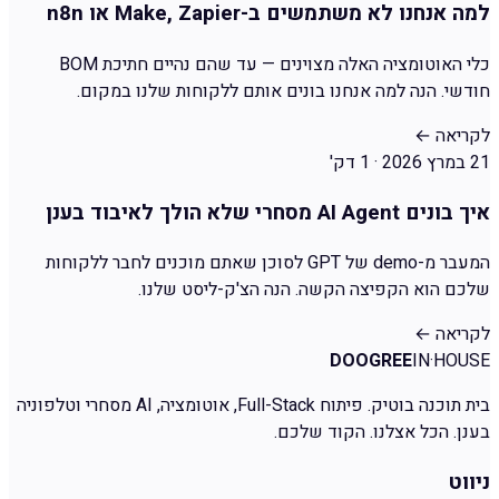
למה אנחנו לא משתמשים ב-Make, Zapier או n8n
כלי האוטומציה האלה מצוינים — עד שהם נהיים חתיכת BOM
חודשי. הנה למה אנחנו בונים אותם ללקוחות שלנו במקום.
לקריאה
←
21 במרץ 2026
·
1 דק'
איך בונים AI Agent מסחרי שלא הולך לאיבוד בענן
המעבר מ-demo של GPT לסוכן שאתם מוכנים לחבר ללקוחות
שלכם הוא הקפיצה הקשה. הנה הצ'ק-ליסט שלנו.
לקריאה
←
DOOGREE
IN·HOUSE
בית תוכנה בוטיק. פיתוח Full-Stack, אוטומציה, AI מסחרי וטלפוניה
בענן. הכל אצלנו. הקוד שלכם.
ניווט