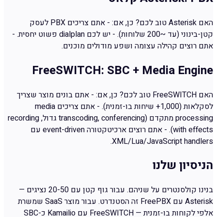
האם Asterisk טוב לכם? כן, אם: - אתם צריכים PBX לעסק
קטן-בינוני (עד ~200 שלוחות). - יש לכם dialplan פשוט יחסית. -
אתם רוצים קהילה עצומה ושפע מודולים מוכנים.
FreeSWITCH: SBC + Media Engine
האם FreeSWITCH טוב לכם? כן, אם: - אתם בונים מוצר שצריך
לסקלאות (1,000+ שיחות בו-זמנית). - אתם צריכים media
processing מתקדם (transcoding, conferencing גדול, recording
with effects). - אתם רוצים ארכיטקטורה event-driven עם
XML/Lua/JavaScript handlers.
הניסיון שלנו
בנינו קולסנטרים על שניהם. עבור גוף קטן עם 20-50 נציגים —
Asterisk עם FreePBX זה הסטנדרט. עבור מוצר SaaS שמשרת
אלפי לקוחות בו-זמנית — FreeSWITCH עם Kamailio כ-SBC