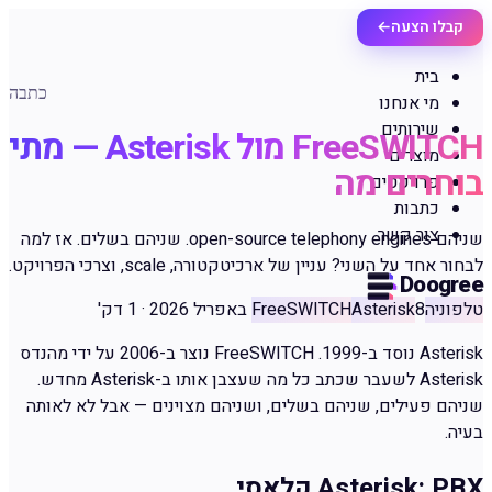
קבלו הצעה
←
בית
כתבה
מי אנחנו
שירותים
FreeSWITCH מול Asterisk — מתי
מוצרים
בוחרים מה
פרויקטים
כתבות
צור קשר
שניהם open-source telephony engines. שניהם בשלים. אז למה
לבחור אחד על השני? עניין של ארכיטקטורה, scale, וצרכי הפרויקט.
Doogree
טלפוניה
8 באפריל 2026
Asterisk
FreeSWITCH
·
1 דק'
Asterisk נוסד ב-1999. FreeSWITCH נוצר ב-2006 על ידי מהנדס
Asterisk לשעבר שכתב כל מה שעצבן אותו ב-Asterisk מחדש.
שניהם פעילים, שניהם בשלים, ושניהם מצוינים — אבל לא לאותה
בעיה.
Asterisk: PBX קלאסי