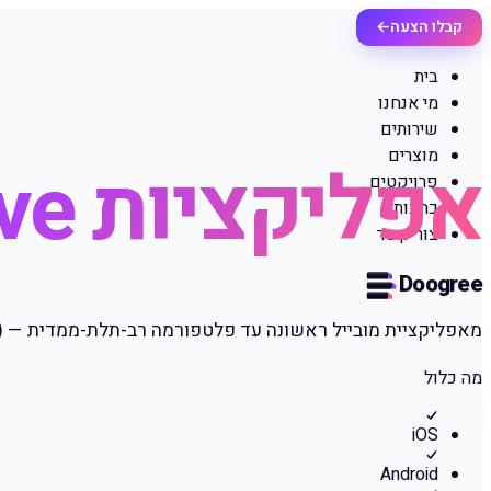
קבלו הצעה
←
בית
מי אנחנו
שירותים
מוצרים
אפליקציות Native ו־Hybrid
פרויקטים
כתבות
צור קשר
Doogree
מאפליקציית מובייל ראשונה עד פלטפורמה רב-תלת-ממדית — Native (Swift/Kotlin) או Hybrid (React Native/Flutter), כולל פרסום לחנויות.
מה כלול
iOS
Android