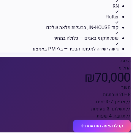
RN
Flutter
קוד IN-HOUSE, בבעלות מלאה שלכם
שנת תיקוני באגים — כלולה במחיר
גישה ישירה למפתח הבכיר — בלי PM באמצע
הצעה
החל מ
₪70,000
משך
8–20 שבועות
// אפיון: 3-7 ימים
// תשלום: 3 פעימות
// תגובה: 4 שעות
קבלו הצעה מותאמת
←