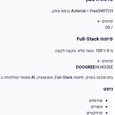
FreeSWITCH ו־Asterisk ברמת ספק.
פרטים
←
03
/
פיתוח Full-Stack
מ־0 ל־100. מוצר מלא. מקצה לקצה.
פרטים
←
DOOGREE
IN·HOUSE
בית תוכנה בוטיק. פיתוח Full-Stack, אוטומציה, AI מסחרי וטלפוניה בענן. הכל אצלנו. הקוד שלכם.
ניווט
שירותים
מוצרים
פרויקטים