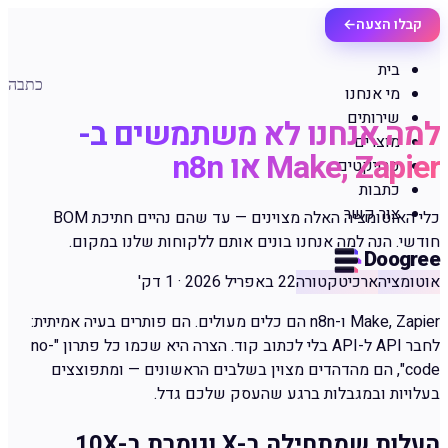
קבלו הצעה
←
בית
כתבה
מי אנחנו
שירותים
למה אנחנו לא משתמשים ב-
מוצרים
Make, Zapier או n8n
פרויקטים
כתבות
צור קשר
כלי האוטומציה האלה מצוינים — עד שהם נהיים חתיכת BOM
חודשי. הנה למה אנחנו בונים אותם ללקוחות שלנו במקום.
Doogree
אוטומציה
ארכיטקטורה
22 באפריל 2026
·
1 דק'
Make, Zapier ו-n8n הם כלים מעולים. הם פותרים בעיה אמיתית:
לחבר API ל-API בלי לכתוב קוד. הצרה היא שכמו כל פתרון "no-
code", הם מהדהדים מצוין בשלבים הראשונים — ומתפוצצים
בעלויות ובמגבלות ברגע שהעסק שלכם גדל.
העלות שמתחילה ב-X וגומרת ב-10X