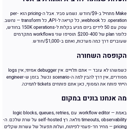
Make מתחיל ב-$9/חודש. נשמע סביר. אבל ה-pricing הוא per-
operation. כל webhook, כל קריאה ל-API, כל transform — נחשב.
עסק עם 50 לידים ביום מגיע בקלות ל-150K operations בחודש,
כלומר plan של $200-400. תוסיפו שני workflows מתקדמים
שעוברים דרך כמה מערכות, ואתם ב-$1,000/חודש.
הקופסה השחורה
כשמשהו לא עובד — אתם תלויים. אין debugger אמיתי, אין logs
מסודרים, אין דרך להבין למה ה-scenario נכשל. בזמן ש-engineer
הייתי פותח את המסוף, כאן אתם פותחים tickets לתמיכה.
מה אנחנו בונים במקום
באמת — workflow editor. עם logic blocks, queues, retries,
timeouts, observability מלאה. רץ self-hosted על שרת שלכם. ה-
pricing — מחיר חד-פעמי לפיתוח, ועלות תפעול של עשרות שקלים