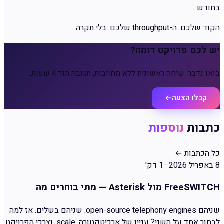
בחודש.
הקוד שלכם. ה-throughput שלכם. בלי תקרה.
יש לכם פרויקט דומה?
בואו נדבר. שיחה ראשונית ללא מחויבות, תגובה תוך 4 שעות.
קבלו הצעה
←
כתבות
נוספות
כל הכתבות
←
8 באפריל 2026
·
1 דק'
FreeSWITCH מול Asterisk — מתי בוחרים מה
שניהם open-source telephony engines. שניהם בשלים. אז למה
לבחור אחד על השני? עניין של ארכיטקטורה, scale, וצרכי הפרויקט.