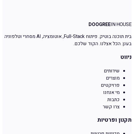
הקוד אצלכם. בלי SaaS צד-שלישי שמתפוצץ בעלויות. בלי הפתעות
בחשבונית. בלי קופסאות שחורות.
קבלו הצעה
←
DOOGREE
IN·HOUSE
בית תוכנה בוטיק. פיתוח Full-Stack, אוטומציה, AI מסחרי וטלפוניה
בענן. הכל אצלנו. הקוד שלכם.
ניווט
שירותים
מוצרים
פרויקטים
מי אנחנו
כתבות
צרו קשר
תקנון ופרטיות
מדיניות פרטיות