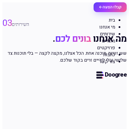
קבלו הצעה
←
03
בית
השירותים
מי אנחנו
שירותים
מה אנחנו
בונים לכם
.
מוצרים
פרויקטים
שש זוויות. תוכנה אחת. הכל אצלנו, מקצה לקצה — בלי תוכנות צד
כתבות
שלישי ובלי לידיים זרים בקוד שלכם.
צור קשר
Doogree
01
שירות
אוטומציה ו־AI מסחרי
בונים אוטומציות עסקיות וסוכני AI מותאמים, מקצה לקצה. במקום
להדביק SaaS-ים, כותבים את ה-Kernel — workflow editor,
queues, agents, retries — שבבעלותכם.