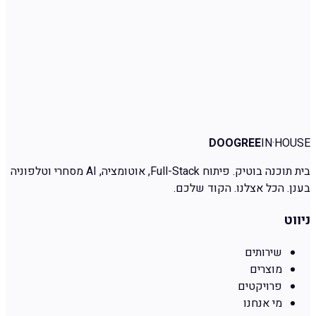
אינטגרציה
ספרו לנו בקצרה
מאשר/ת לקבל
פניות שיווקיות בהתאם לחוק התקשורת תיקון 40. ניתן להסיר את
ההסכמה בכל עת.
// תגובה תוך 24h · בלי ספאם
שלחו פרטים
←
DOOGREE
IN·HOUSE
בית תוכנה בוטיק. פיתוח Full-Stack, אוטומציה, AI מסחרי וטלפוניה
בענן. הכל אצלנו. הקוד שלכם.
ניווט
שירותים
מוצרים
פרויקטים
מי אנחנו