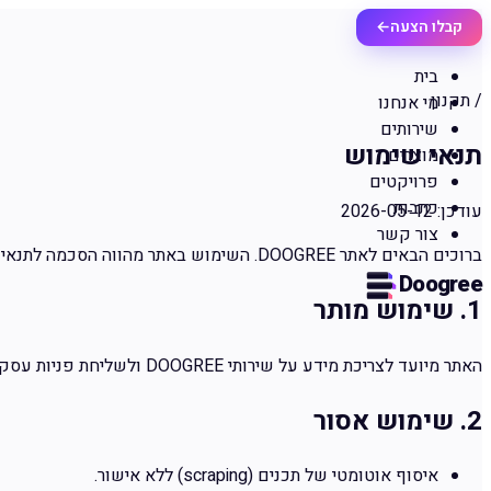
קבלו הצעה
←
בית
/ תקנון
מי אנחנו
שירותים
תנאי שימוש
מוצרים
פרויקטים
כתבות
עודכן:
2026-05-12
צור קשר
ברוכים הבאים לאתר
DOOGREE
. השימוש באתר מהווה הסכמה לתנאי 
Doogree
1. שימוש מותר
האתר מיועד לצריכת מידע על שירותי
DOOGREE
ולשליחת פניות עסקיו
2. שימוש אסור
איסוף אוטומטי של תכנים (scraping) ללא אישור.