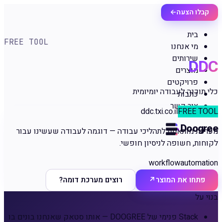
קבלו הצעה
←
בית
FREE TOOL
מי אנחנו
שירותים
DDC
מוצרים
פרויקטים
כלי תוכנה לעבודה יומיומית
כתבות
צור קשר
ddc.txi.co.il
FREE TOOL
Doogree
מערכת מותאמת לתהליכי עבודה — דוגמה לעבודה שעשינו עבור
לקוחות, חשופה לניסיון חופשי.
workflow
automation
פתחו את המוצר
↗
רוצים מערכת דומה?
בנוי על
Stack פנימי של DOOGREE — אותו סטאק שאנחנו בונים בו