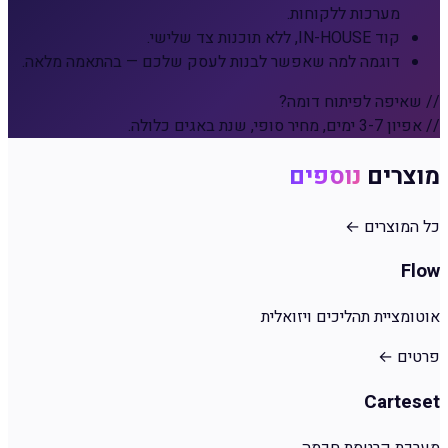
מערכות ללקוחות.
קוד IN-HOUSE, ללא תוכנות צד שלישי.
דוגמה למה שאפשר לבנות לעסק שלכם — בהתאמה מלאה.
// שאיפה לפיתוח דומה?
// אפיון 3-7 ימים, מחיר סופי, שנת באגים כלולה.
מוצרים
נוספים
כל המוצרים
←
Flow
אוטומציית תהליכים ויזואלית
פרטים
←
Carteset
מערכת קרטסת חכמה