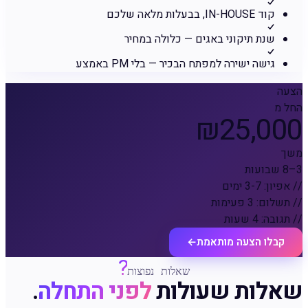
קוד IN-HOUSE, בבעלות מלאה שלכם
שנת תיקוני באגים — כלולה במחיר
גישה ישירה למפתח הבכיר — בלי PM באמצע
הצעה
החל מ
₪25,000
משך
3–8 שבועות
// אפיון: 3-7 ימים
// תשלום: 3 פעימות
// תגובה: 4 שעות
קבלו הצעה מותאמת
←
?
שאלות נפוצות
שאלות שעולות
לפני התחלה
.