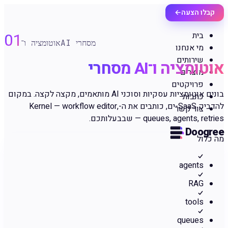
קבלו הצעה
←
01
בית
אוטומציה ו־AI מסחרי
מי אנחנו
שירותים
אוטומציה ו־AI מסחרי
מוצרים
פרויקטים
בונים אוטומציות עסקיות וסוכני AI מותאמים, מקצה לקצה. במקום
כתבות
להדביק SaaS-ים, כותבים את ה-Kernel — workflow editor,
צור קשר
queues, agents, retries — שבבעלותכם.
Doogree
מה כלול
agents
RAG
tools
queues