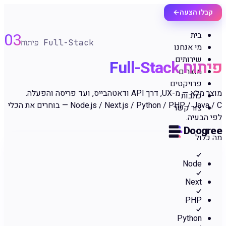
קבלו הצעה
←
03
בית
פיתוח Full-Stack
מי אנחנו
שירותים
פיתוח Full-Stack
מוצרים
פרויקטים
מוצר מלא — מ-UX, דרך API ודאטהבייס, ועד פריסה והפעלה.
כתבות
Node.js / Next.js / Python / PHP / Java / C — בוחרים את הכלי
צור קשר
לפי הבעיה.
Doogree
מה כלול
Node
Next
PHP
Python