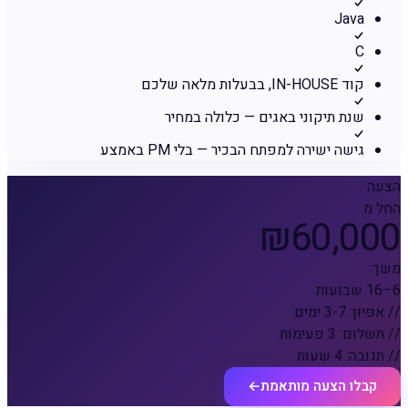
Java
C
קוד IN-HOUSE, בבעלות מלאה שלכם
שנת תיקוני באגים — כלולה במחיר
גישה ישירה למפתח הבכיר — בלי PM באמצע
הצעה
החל מ
₪60,000
משך
6–16 שבועות
// אפיון: 3-7 ימים
// תשלום: 3 פעימות
// תגובה: 4 שעות
קבלו הצעה מותאמת
←